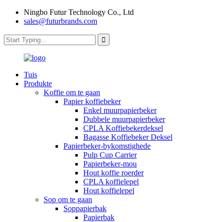
Ningbo Futur Technology Co., Ltd
sales@futurbrands.com
Tuis
Produkte
Koffie om te gaan
Papier koffiebeker
Enkel muurpapierbeker
Dubbele muurpapierbeker
CPLA Koffiebekerdeksel
Bagasse Koffiebeker Deksel
Papierbeker-bykomstighede
Pulp Cup Carrier
Papierbeker-mou
Hout koffie roerder
CPLA koffielepel
Hout koffielepel
Sop om te gaan
Soppapierbak
Papierbak