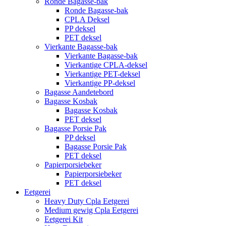
Ronde Bagasse-bak
Ronde Bagasse-bak
CPLA Deksel
PP deksel
PET deksel
Vierkante Bagasse-bak
Vierkante Bagasse-bak
Vierkantige CPLA-deksel
Vierkantige PET-deksel
Vierkantige PP-deksel
Bagasse Aandetebord
Bagasse Kosbak
Bagasse Kosbak
PET deksel
Bagasse Porsie Pak
PP deksel
Bagasse Porsie Pak
PET deksel
Papierporsiebeker
Papierporsiebeker
PET deksel
Eetgerei
Heavy Duty Cpla Eetgerei
Medium gewig Cpla Eetgerei
Eetgerei Kit