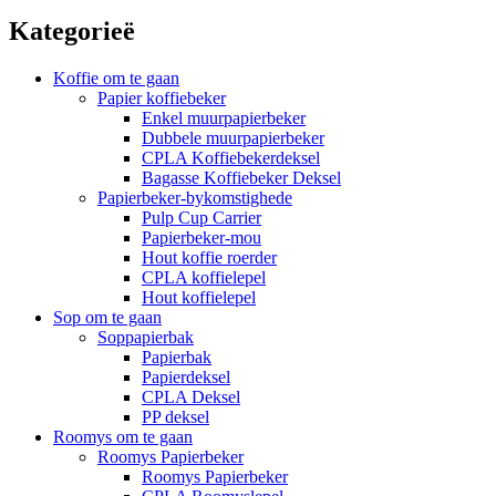
Kategorieë
Koffie om te gaan
Papier koffiebeker
Enkel muurpapierbeker
Dubbele muurpapierbeker
CPLA Koffiebekerdeksel
Bagasse Koffiebeker Deksel
Papierbeker-bykomstighede
Pulp Cup Carrier
Papierbeker-mou
Hout koffie roerder
CPLA koffielepel
Hout koffielepel
Sop om te gaan
Soppapierbak
Papierbak
Papierdeksel
CPLA Deksel
PP deksel
Roomys om te gaan
Roomys Papierbeker
Roomys Papierbeker