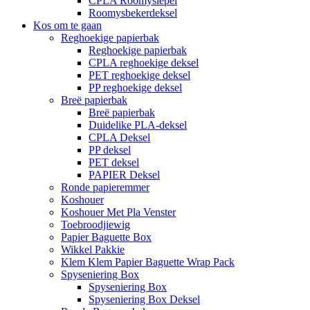
CPLA Roomyslepel
Roomysbekerdeksel
Kos om te gaan
Reghoekige papierbak
Reghoekige papierbak
CPLA reghoekige deksel
PET reghoekige deksel
PP reghoekige deksel
Breë papierbak
Breë papierbak
Duidelike PLA-deksel
CPLA Deksel
PP deksel
PET deksel
PAPIER Deksel
Ronde papieremmer
Koshouer
Koshouer Met Pla Venster
Toebroodjiewig
Papier Baguette Box
Wikkel Pakkie
Klem Klem Papier Baguette Wrap Pack
Spyseniering Box
Spyseniering Box
Spyseniering Box Deksel