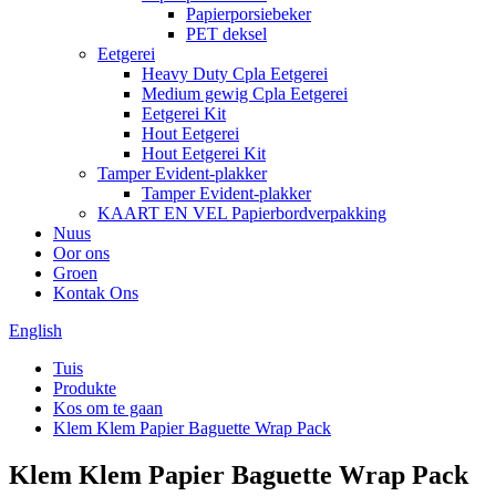
Papierporsiebeker
PET deksel
Eetgerei
Heavy Duty Cpla Eetgerei
Medium gewig Cpla Eetgerei
Eetgerei Kit
Hout Eetgerei
Hout Eetgerei Kit
Tamper Evident-plakker
Tamper Evident-plakker
KAART EN VEL Papierbordverpakking
Nuus
Oor ons
Groen
Kontak Ons
English
Tuis
Produkte
Kos om te gaan
Klem Klem Papier Baguette Wrap Pack
Klem Klem Papier Baguette Wrap Pack