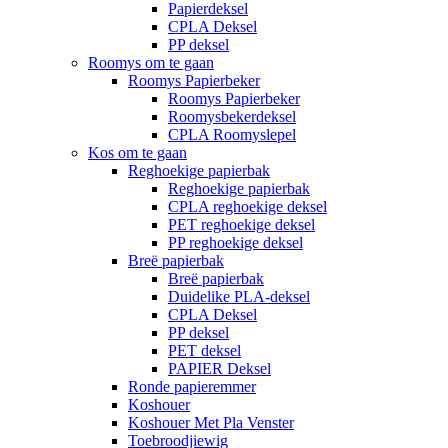
Papierdeksel
CPLA Deksel
PP deksel
Roomys om te gaan
Roomys Papierbeker
Roomys Papierbeker
Roomysbekerdeksel
CPLA Roomyslepel
Kos om te gaan
Reghoekige papierbak
Reghoekige papierbak
CPLA reghoekige deksel
PET reghoekige deksel
PP reghoekige deksel
Breë papierbak
Breë papierbak
Duidelike PLA-deksel
CPLA Deksel
PP deksel
PET deksel
PAPIER Deksel
Ronde papieremmer
Koshouer
Koshouer Met Pla Venster
Toebroodjiewig