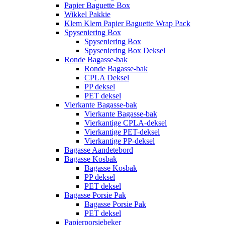
Papier Baguette Box
Wikkel Pakkie
Klem Klem Papier Baguette Wrap Pack
Spyseniering Box
Spyseniering Box
Spyseniering Box Deksel
Ronde Bagasse-bak
Ronde Bagasse-bak
CPLA Deksel
PP deksel
PET deksel
Vierkante Bagasse-bak
Vierkante Bagasse-bak
Vierkantige CPLA-deksel
Vierkantige PET-deksel
Vierkantige PP-deksel
Bagasse Aandetebord
Bagasse Kosbak
Bagasse Kosbak
PP deksel
PET deksel
Bagasse Porsie Pak
Bagasse Porsie Pak
PET deksel
Papierporsiebeker