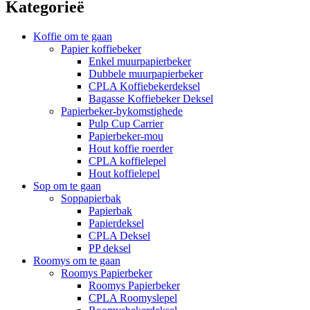
Kategorieë
Koffie om te gaan
Papier koffiebeker
Enkel muurpapierbeker
Dubbele muurpapierbeker
CPLA Koffiebekerdeksel
Bagasse Koffiebeker Deksel
Papierbeker-bykomstighede
Pulp Cup Carrier
Papierbeker-mou
Hout koffie roerder
CPLA koffielepel
Hout koffielepel
Sop om te gaan
Soppapierbak
Papierbak
Papierdeksel
CPLA Deksel
PP deksel
Roomys om te gaan
Roomys Papierbeker
Roomys Papierbeker
CPLA Roomyslepel