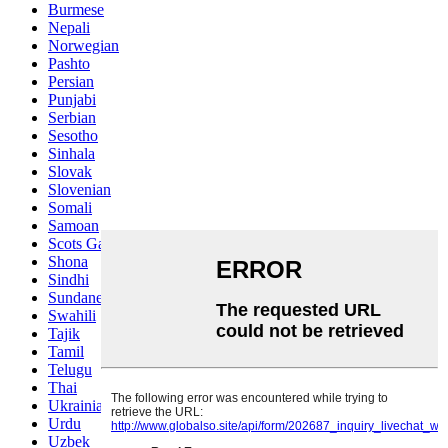
Burmese
Nepali
Norwegian
Pashto
Persian
Punjabi
Serbian
Sesotho
Sinhala
Slovak
Slovenian
Somali
Samoan
Scots Gaelic
Shona
Sindhi
Sundanese
Swahili
Tajik
Tamil
Telugu
Thai
Ukrainian
Urdu
Uzbek