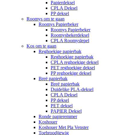
Papierdeksel
CPLA Deksel
PP deksel
Roomys om te gaan
Roomys Papierbeker
Roomys Papierbeker
Roomysbekerdeksel
CPLA Roomyslepel
Kos om te gaan
Reghoekige papierbak
Reghoekige papierbak
CPLA reghoekige deksel
PET reghoekige deksel
PP reghoekige deksel
Breë papierbak
Breë papierbak
Duidelike PLA-deksel
CPLA Deksel
PP deksel
PET deksel
PAPIER Deksel
Ronde papieremmer
Koshouer
Koshouer Met Pla Venster
Toebroodjiewig