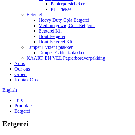
Papierporsiebeker
PET deksel
Eetgerei
Heavy Duty Cpla Eetgerei
Medium gewig Cpla Eetgerei
Eetgerei Kit
Hout Eetgerei
Hout Eetgerei Kit
Tamper Evident-plakker
Tamper Evident-plakker
KAART EN VEL Papierbordverpakking
Nuus
Oor ons
Groen
Kontak Ons
English
Tuis
Produkte
Eetgerei
Eetgerei