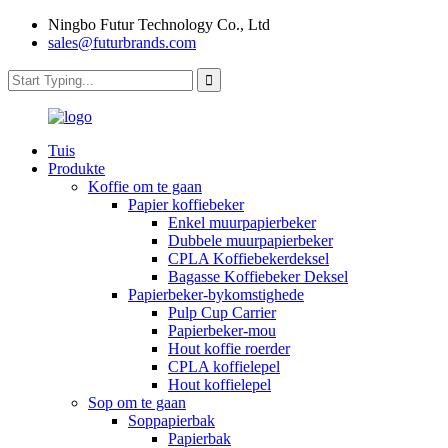
Ningbo Futur Technology Co., Ltd
sales@futurbrands.com
Tuis
Produkte
Koffie om te gaan
Papier koffiebeker
Enkel muurpapierbeker
Dubbele muurpapierbeker
CPLA Koffiebekerdeksel
Bagasse Koffiebeker Deksel
Papierbeker-bykomstighede
Pulp Cup Carrier
Papierbeker-mou
Hout koffie roerder
CPLA koffielepel
Hout koffielepel
Sop om te gaan
Soppapierbak
Papierbak