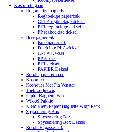
Roomysbekerdeksel
Kos om te gaan
Reghoekige papierbak
Reghoekige papierbak
CPLA reghoekige deksel
PET reghoekige deksel
PP reghoekige deksel
Breë papierbak
Breë papierbak
Duidelike PLA-deksel
CPLA Deksel
PP deksel
PET deksel
PAPIER Deksel
Ronde papieremmer
Koshouer
Koshouer Met Pla Venster
Toebroodjiewig
Papier Baguette Box
Wikkel Pakkie
Klem Klem Papier Baguette Wrap Pack
Spyseniering Box
Spyseniering Box
Spyseniering Box Deksel
Ronde Bagasse-bak