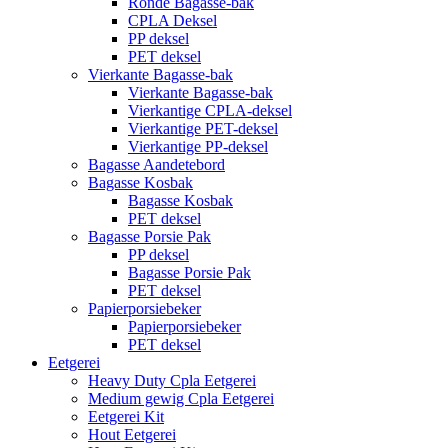
Ronde Bagasse-bak
CPLA Deksel
PP deksel
PET deksel
Vierkante Bagasse-bak
Vierkante Bagasse-bak
Vierkantige CPLA-deksel
Vierkantige PET-deksel
Vierkantige PP-deksel
Bagasse Aandetebord
Bagasse Kosbak
Bagasse Kosbak
PET deksel
Bagasse Porsie Pak
PP deksel
Bagasse Porsie Pak
PET deksel
Papierporsiebeker
Papierporsiebeker
PET deksel
Eetgerei
Heavy Duty Cpla Eetgerei
Medium gewig Cpla Eetgerei
Eetgerei Kit
Hout Eetgerei