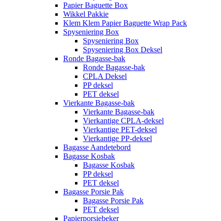
Papier Baguette Box
Wikkel Pakkie
Klem Klem Papier Baguette Wrap Pack
Spyseniering Box
Spyseniering Box
Spyseniering Box Deksel
Ronde Bagasse-bak
Ronde Bagasse-bak
CPLA Deksel
PP deksel
PET deksel
Vierkante Bagasse-bak
Vierkante Bagasse-bak
Vierkantige CPLA-deksel
Vierkantige PET-deksel
Vierkantige PP-deksel
Bagasse Aandetebord
Bagasse Kosbak
Bagasse Kosbak
PP deksel
PET deksel
Bagasse Porsie Pak
Bagasse Porsie Pak
PET deksel
Papierporsiebeker