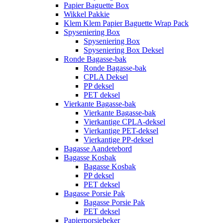
Papier Baguette Box
Wikkel Pakkie
Klem Klem Papier Baguette Wrap Pack
Spyseniering Box
Spyseniering Box
Spyseniering Box Deksel
Ronde Bagasse-bak
Ronde Bagasse-bak
CPLA Deksel
PP deksel
PET deksel
Vierkante Bagasse-bak
Vierkante Bagasse-bak
Vierkantige CPLA-deksel
Vierkantige PET-deksel
Vierkantige PP-deksel
Bagasse Aandetebord
Bagasse Kosbak
Bagasse Kosbak
PP deksel
PET deksel
Bagasse Porsie Pak
Bagasse Porsie Pak
PET deksel
Papierporsiebeker