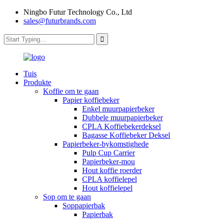
Ningbo Futur Technology Co., Ltd
sales@futurbrands.com
Tuis
Produkte
Koffie om te gaan
Papier koffiebeker
Enkel muurpapierbeker
Dubbele muurpapierbeker
CPLA Koffiebekerdeksel
Bagasse Koffiebeker Deksel
Papierbeker-bykomstighede
Pulp Cup Carrier
Papierbeker-mou
Hout koffie roerder
CPLA koffielepel
Hout koffielepel
Sop om te gaan
Soppapierbak
Papierbak