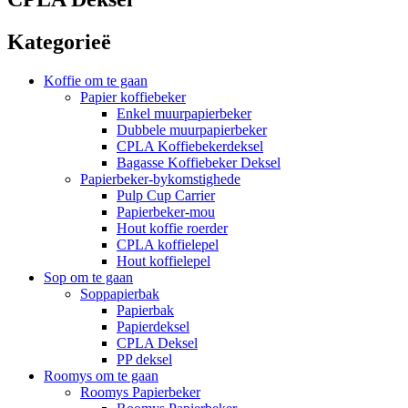
Kategorieë
Koffie om te gaan
Papier koffiebeker
Enkel muurpapierbeker
Dubbele muurpapierbeker
CPLA Koffiebekerdeksel
Bagasse Koffiebeker Deksel
Papierbeker-bykomstighede
Pulp Cup Carrier
Papierbeker-mou
Hout koffie roerder
CPLA koffielepel
Hout koffielepel
Sop om te gaan
Soppapierbak
Papierbak
Papierdeksel
CPLA Deksel
PP deksel
Roomys om te gaan
Roomys Papierbeker