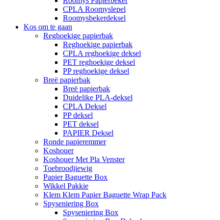
Roomys Papierbeker
CPLA Roomyslepel
Roomysbekerdeksel
Kos om te gaan
Reghoekige papierbak
Reghoekige papierbak
CPLA reghoekige deksel
PET reghoekige deksel
PP reghoekige deksel
Breë papierbak
Breë papierbak
Duidelike PLA-deksel
CPLA Deksel
PP deksel
PET deksel
PAPIER Deksel
Ronde papieremmer
Koshouer
Koshouer Met Pla Venster
Toebroodjiewig
Papier Baguette Box
Wikkel Pakkie
Klem Klem Papier Baguette Wrap Pack
Spyseniering Box
Spyseniering Box