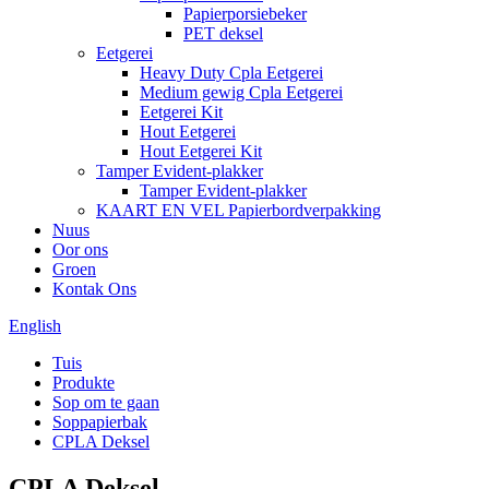
Papierporsiebeker
PET deksel
Eetgerei
Heavy Duty Cpla Eetgerei
Medium gewig Cpla Eetgerei
Eetgerei Kit
Hout Eetgerei
Hout Eetgerei Kit
Tamper Evident-plakker
Tamper Evident-plakker
KAART EN VEL Papierbordverpakking
Nuus
Oor ons
Groen
Kontak Ons
English
Tuis
Produkte
Sop om te gaan
Soppapierbak
CPLA Deksel
CPLA Deksel