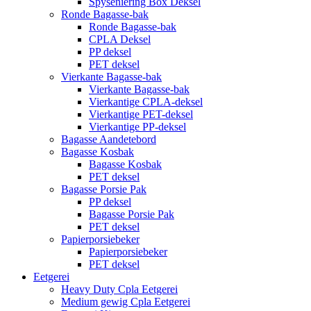
Spyseniering Box Deksel
Ronde Bagasse-bak
Ronde Bagasse-bak
CPLA Deksel
PP deksel
PET deksel
Vierkante Bagasse-bak
Vierkante Bagasse-bak
Vierkantige CPLA-deksel
Vierkantige PET-deksel
Vierkantige PP-deksel
Bagasse Aandetebord
Bagasse Kosbak
Bagasse Kosbak
PET deksel
Bagasse Porsie Pak
PP deksel
Bagasse Porsie Pak
PET deksel
Papierporsiebeker
Papierporsiebeker
PET deksel
Eetgerei
Heavy Duty Cpla Eetgerei
Medium gewig Cpla Eetgerei