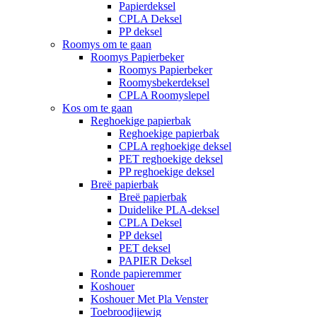
Papierdeksel
CPLA Deksel
PP deksel
Roomys om te gaan
Roomys Papierbeker
Roomys Papierbeker
Roomysbekerdeksel
CPLA Roomyslepel
Kos om te gaan
Reghoekige papierbak
Reghoekige papierbak
CPLA reghoekige deksel
PET reghoekige deksel
PP reghoekige deksel
Breë papierbak
Breë papierbak
Duidelike PLA-deksel
CPLA Deksel
PP deksel
PET deksel
PAPIER Deksel
Ronde papieremmer
Koshouer
Koshouer Met Pla Venster
Toebroodjiewig